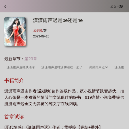
加入书架
潇潇雨声迟是be还是he
孟栀晚
/著
2023-09-13
最新章节：
第23章
潇潇雨声迟经典语录
潇潇雨声迟叶潇和谁在一起了
潇潇雨声迟txt
潇潇雨
声迟简介
潇潇雨声迟语录
潇潇雨声迟在线全文免费阅读
潇潇雨声迟
书籍简介
TXT
潇潇雨声迟免费阅读
潇潇雨声迟在线阅读
潇潇雨声迟by孟栀晚
潇
潇潇雨声迟由作者(孟栀晚)创作连载作品，该小说情节跌宕起伏、扣
潇雨声迟漫画
潇潇雨声迟TXT免费百度
潇潇雨声迟TXT百度
潇潇雨声迟讲
人心弦是一本难得的情节与文笔俱佳的好书，919言情小说免费提供
的是什么故事
潇潇雨声迟全文在线阅读
潇潇雨声迟免费阅读全文
潇潇雨声
潇潇雨声迟全文无弹窗的纯文字在线阅读。
迟适合小学生读吗
潇潇雨声迟作者
潇潇雨声迟下一句
潇潇雨声迟全文阅
首章试读
读
潇潇雨声迟免费观看
潇潇雨声迟百度TXT
潇潇雨声迟好看吗
潇潇雨
声迟结局
潇潇雨声迟主要内容
潇潇雨声迟多少字
潇潇雨声迟txt免费阅
[现代情感] 《潇潇雨声迟》作者：孟栀晚【完结+番外】