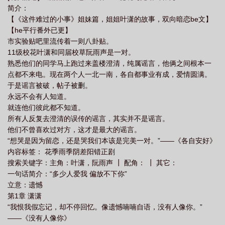
简介：
阁
潇潇雨声迟结局在一起了吗
潇潇雨声迟什么意思
潇潇雨声迟讲的是什么
【《这件难过的小事》姐妹篇，姐姐叶潇的故事，双向暗恋be文】
故事
潇潇雨声迟免费阅读全文
潇潇雨声迟文案摘抄
潇潇雨声迟TXT百
【he平行番外已更】
度
潇潇雨声迟适合小学生读吗
潇潇雨声迟结局是he还是be
潇潇雨声迟免
市实验贴吧里流传着一则八卦贴。
11级校花叶潇和同届校草阮雨声是一对。
费阅读
潇潇雨声迟百度TXT
潇潇雨声迟语录
潇潇雨声迟免费阅读叶
熟悉他们的同学马上跑过来盖楼澄清，纯属谣言，他俩之间根本一
潇
潇潇雨声迟多少字
潇潇雨声迟主要内容
潇潇雨声迟简介
潇潇雨声迟
点都不来电。现在两个人一北一南，各自都事业有成，爱情圆满。
百度资源txt
潇潇雨声迟作者
潇潇雨声迟在线阅读
潇潇雨声迟百度
潇
于是谣言被破，帖子被删。
永远不会有人知道。
潇雨声迟百度百科
潇潇雨声迟免费
就连他们彼此都不知道。
所有人反复去澄清的误传的谣言，其实并不是谣言。
他们不曾喜欢过对方，这才是最大的谣言。
“想哭是因为留恋，还是哭我们本该是完美一对。”——《各自安好》
内容标签： 花季雨季阴差阳错正剧
搜索关键字：主角：叶潇，阮雨声 ┃ 配角： ┃ 其它：
一句话简介：“多少人爱我 偏放不下你”
立意：遗憾
第1章 潇潇
“我恨我假忘记，却不停回忆。像遗憾喃喃自语，没有人像你。”
——《没有人像你》