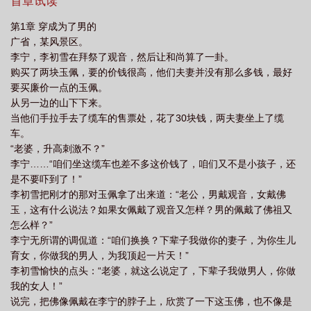
觉得《穿在逃亡前，开挂闷声发大财》还不错的话请不要忘记向您
首章试读
QQ群和微博里的朋友推荐哦！
第1章 穿成为了男的
广省，某风景区。
李宁，李初雪在拜祭了观音，然后让和尚算了一卦。
购买了两块玉佩，要的价钱很高，他们夫妻并没有那么多钱，最好
要买廉价一点的玉佩。
从另一边的山下下来。
当他们手拉手去了缆车的售票处，花了30块钱，两夫妻坐上了缆
车。
“老婆，升高刺激不？”
李宁……“咱们坐这缆车也差不多这价钱了，咱们又不是小孩子，还
是不要吓到了！”
李初雪把刚才的那对玉佩拿了出来道：“老公，男戴观音，女戴佛
玉，这有什么说法？如果女佩戴了观音又怎样？男的佩戴了佛祖又
怎么样？”
李宁无所谓的调侃道：“咱们换换？下辈子我做你的妻子，为你生儿
育女，你做我的男人，为我顶起一片天！”
李初雪愉快的点头：“老婆，就这么说定了，下辈子我做男人，你做
我的女人！”
说完，把佛像佩戴在李宁的脖子上，欣赏了一下这玉佛，也不像是