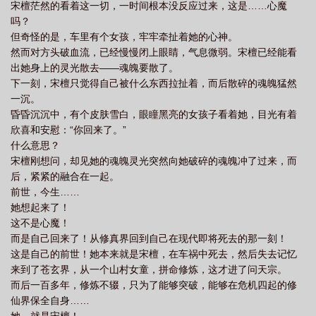
宋檀茫然的看着这一切，一时间根本没反应过来，这是……心魔
吗？
但奇怪的是，车里有个女孩，牢牢牵扯着她的心神。
然而对方头破血流，已经慢慢闭上眼睛，气息微弱。宋檀已经能看
出她身上的灵光散去——魂魄要散了。
下一刻，宋檀只觉得自己被什么东西拉扯着，而后散碎的魂魄猛然
一沉。
昏昏沉沉中，有个皮肤雪白，眼瞳黑亮的女孩子看着她，目光有着
欣喜和安慰：“你回来了。”
什么意思？
宋檀刚想问，却见她的魂魄灵光突然向她破碎的魂魄冲了过来，而
后，紧紧的融合在一起。
前世，今生……
她想起来了！
这不是心魔！
而是自己回来了！从修真界回到自己在现代即将死去的那一刻！
这是自己的前世！她本来就是宋檀，在车祸中死去，然后失去记忆
来到了苍玄界，从一个山村女童，拼命修炼，这才进了问天宗。
而后一百多年，修炼不辍，只为了能够突破，能够在危机四起的修
仙界保全自身……