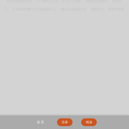
AI崽崽也能是团宠
宗门洗剑三十年，出关天下无敌
神豪他儿孙满堂
没关而
已
天与暴君的妻子每天都在想什么
被全江湖追杀之后
陨落时代
甜妻乖乖别
乱来
当隐队员的我成为咒术师
异常睡眠
照片逃生游戏
被读心后装丑炮灰成
了团宠
长公主随便撩撩：雄性们争相跪舔
融合是最高贵的召唤方式！
被绿
后，我获得了透视神瞳
三角关系
往复
觉醒最强异能，但只想种地[星际]
分
手前，男友从无限流回来了
我为女帝打江山，女帝赐我斩立决
主角简柠霍庭州沈
宴臣最新章节
简柠霍庭州沈宴臣霍总高调官宣哥哥们肠子都悔青了笔趣阁最新章
节
主角乐昭陈景时最新章节
傅含璎秦烈杖毙而亡娘娘重生宠冠六宫笔趣阁最新章
节
霍总高调官宣哥哥们肠子都悔青了简柠霍庭州沈宴臣大结局+番外
许轻颜裴景
首 页
目录
阅读
川婆家偷听心声换亲世子妃成团宠笔趣阁最新章节
晴天不落雪江晴笙岑淮予大结局