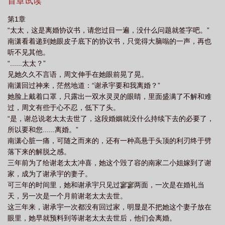
首章试读
第1章
“太太，这是离婚协议书，请您过目一遍，没什么问题就签字吧。”
南潇看着递到她眼皮子底下的协议书，只觉得大脑嗡的一声，再也
听不见其他。
“......太太？”
见她久久不言语，周文伸手在她眼前晃了晃。
南潇回过神来，茫然地道：“谢承宇要和我离婚？”
她脸上戴着口罩，只露出一双水灵灵的眼睛，里面盛满了不解和难
过，周文有些于心不忍，低下了头。
“是，谢总说老太太去世了，这段婚姻就没什么持续下去的必要了，
所以要和您......离婚。”
南潇心脏一痛，可随之而来的，还有一种高悬于头顶的利刃终于劈
落下来的解脱之感。
三年前为了给谢老太太冲喜，她这个毁了容的南家二小姐嫁到了谢
家，成为了谢承宇的妻子。
可三年的时间里，她和谢承宇只见过寥寥两面，一次是在婚礼当
天，另一次是一个月前谢老太太去世。
这三年来，谢承宇一次都没有回过家，明显是不把她这个妻子放在
眼里，她早就预料到等谢老太太去世后，他们会离婚。