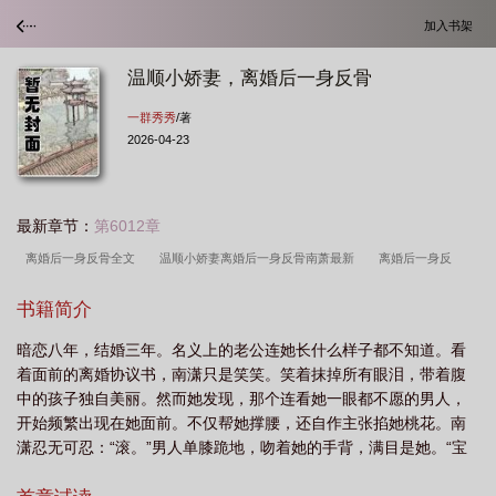
加入书架
温顺小娇妻，离婚后一身反骨
一群秀秀
/著
2026-04-23
最新章节：
第6012章
离婚后一身反骨全文
温顺小娇妻离婚后一身反骨南萧最新
离婚后一身反
骨
离婚后一身反骨简介
离婚后一身反骨短剧
离婚后一身反骨??
温顺
书籍简介
小娇妻离婚后一生反
温顺小娇妻离婚后一身反骨南潇谢承宇简介 笔趣阁
温顺
暗恋八年，结婚三年。名义上的老公连她长什么样子都不知道。看
小娇妻离婚后一身反骨
温顺小娇妻
离婚后一身反骨主角
离婚后一身反骨
着面前的离婚协议书，南潇只是笑笑。笑着抹掉所有眼泪，带着腹
著
离婚后一身反骨免费言情
离婚后一身反骨免费阅读
温顺小娇妻离婚后一
中的孩子独自美丽。然而她发现，那个连看她一眼都不愿的男人，
身反骨南潇谢承宇
温顺小娇妻离婚后
离婚后一身反骨全文阅读
开始频繁出现在她面前。不仅帮她撑腰，还自作主张掐她桃花。南
潇忍无可忍：“滚。”男人单膝跪地，吻着她的手背，满目是她。“宝
贝，我们结婚吧。”南潇：”前夫和前妻，那叫复婚！“