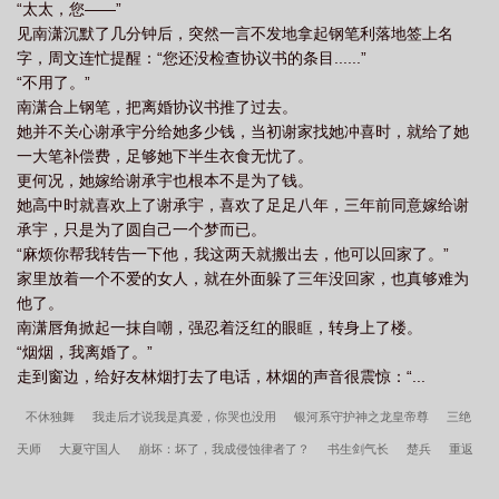
“太太，您——”
见南潇沉默了几分钟后，突然一言不发地拿起钢笔利落地签上名
字，周文连忙提醒：“您还没检查协议书的条目......”
“不用了。”
南潇合上钢笔，把离婚协议书推了过去。
她并不关心谢承宇分给她多少钱，当初谢家找她冲喜时，就给了她
一大笔补偿费，足够她下半生衣食无忧了。
更何况，她嫁给谢承宇也根本不是为了钱。
她高中时就喜欢上了谢承宇，喜欢了足足八年，三年前同意嫁给谢
承宇，只是为了圆自己一个梦而已。
“麻烦你帮我转告一下他，我这两天就搬出去，他可以回家了。”
家里放着一个不爱的女人，就在外面躲了三年没回家，也真够难为
他了。
南潇唇角掀起一抹自嘲，强忍着泛红的眼眶，转身上了楼。
“烟烟，我离婚了。”
走到窗边，给好友林烟打去了电话，林烟的声音很震惊：“...
不休独舞
我走后才说我是真爱，你哭也没用
银河系守护神之龙皇帝尊
三绝
天师
大夏守国人
崩坏：坏了，我成侵蚀律者了？
书生剑气长
楚兵
重返
十八，游戏恋爱两手抓
从抽到一座警察局开始无法无天
不可信奉
杀戮成神，