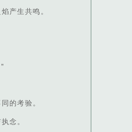
火焰产生共鸣。
。
”
不同的考验。
与执念。