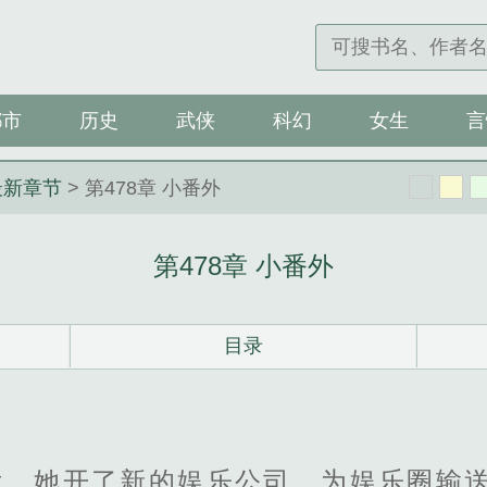
都市
历史
武侠
科幻
女生
言
最新章节
> 第478章 小番外
第478章 小番外
目录
后，她开了新的娱乐公司，为娱乐圈输