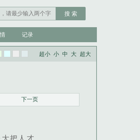
搜 索
情
记录
超小
小
中
大
超大
下一页
送大把人才。