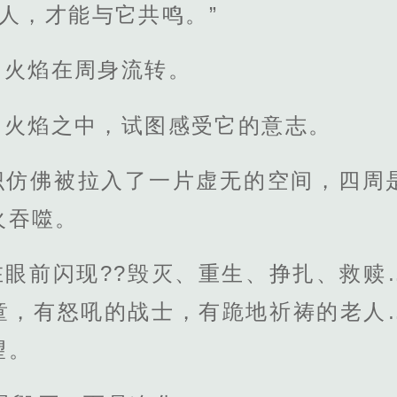
的人，才能与它共鸣。”
由火焰在周身流转。
团火焰之中，试图感受它的意志。
识仿佛被拉入了一片虚无的空间，四周
火吞噬。
在眼前闪现??毁灭、重生、挣扎、救赎
童，有怒吼的战士，有跪地祈祷的老人
望。