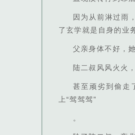
因为从前淋过雨
了玄学就是自身的业
父亲身体不好，
陆二叔风风火火
甚至顽劣到偷走
上“驾驾驾”
。