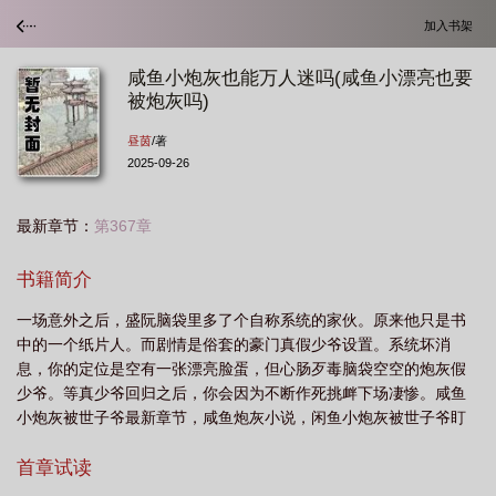
加入书架
咸鱼小炮灰也能万人迷吗(咸鱼小漂亮也要
被炮灰吗)
昼茵
/著
2025-09-26
最新章节：
第367章
书籍简介
一场意外之后，盛阮脑袋里多了个自称系统的家伙。原来他只是书
中的一个纸片人。而剧情是俗套的豪门真假少爷设置。系统坏消
息，你的定位是空有一张漂亮脸蛋，但心肠歹毒脑袋空空的炮灰假
少爷。等真少爷回归之后，你会因为不断作死挑衅下场凄惨。咸鱼
小炮灰被世子爷最新章节，咸鱼炮灰小说，闲鱼小炮灰被世子爷盯
住了，咸鱼穿成炮灰后(快穿)，昼茵
首章试读