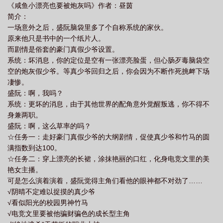
《咸鱼小漂亮也要被炮灰吗》作者：昼茵
简介：
一场意外之后，盛阮脑袋里多了个自称系统的家伙。
原来他只是书中的一个纸片人。
而剧情是俗套的豪门真假少爷设置。
系统：坏消息，你的定位是空有一张漂亮脸蛋，但心肠歹毒脑袋空
空的炮灰假少爷。等真少爷回归之后，你会因为不断作死挑衅下场
凄惨。
盛阮：啊，我吗？
系统：更坏的消息，由于其他世界的配角意外觉醒叛逃，你不得不
身兼两职。
盛阮：啊，这么草率的吗？
☆任务一：走好豪门真假少爷的大纲剧情，促使真少爷和竹马的圆
满指数到达100。
☆任务二：穿上漂亮的长裙，涂抹艳丽的口红，化身电竞文里的美
艳女主播。
可是怎么演着演着，盛阮觉得主角们看他的眼神都不对劲了……
√阴晴不定难以捉摸的真少爷
√看似阳光的校园男神竹马
√电竞文里要被他骗财骗色的成长型主角