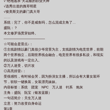
√“绝地逃杀”天花板的职业大神
√选秀出道的拽哥明星
√俊美斯文的豪门真大哥
……
系统：完了，你不是咸鱼吗，怎么混成主角了…
盛阮：？
本文修罗场贯穿始终。
————————————
☆可能会是雷点↓：
①主线剧情以豪门真假少爷背景为主，支线剧情为电竞世界，前期
两个世界独立，后期世界线会融合，电竞世界有很多私设，和现实
的以及游戏有一定出入。
②万人迷受，切片攻
◎高亮排雷↓：
受很感性，有时候会哭，因为扮演女主播，所以会有大量女装环
节，软软一键换装，女装漂亮妹妹。
内容标签：系统 团宠 NPC 万人迷 钓系 炮灰
主角：盛阮 阮宝（银发蓝眼）
一句话简介：天生万人迷
立意：努力改变自身命运
第1章