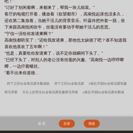
吧！”
“订好了别闲着啊，来都来了，帮我一块儿组装。”
客厅的电视打开着，播放着《欲望都市》，高南悦起床也没多久，
还在第二集放着，当她干活儿的背景音乐。叶蕊伶把外套一脱，坐
下来跟高南悦闲吹牛，丝毫没有要动手帮她干活儿的意思。
“宁信一没给你发请柬啊？”
高南悦都听笑了：“还给我发请柬，那他也太缺德了吧？谁不知道我
喜欢他喜欢了五年啊！”
“也是，真要给你发请柬了，说不定你就瞬间下头了。”
“已经下头了，对别人的老公没有丝毫的兴趣。”高南悦一边哼哼唧
唧，一边拧着螺丝。
“看不出来你道德...
胯下之臣by金银花露未删减版
胯下之臣by金银花露
y银乱学园by金银花露笔趣
阁无弹窗
天台上的男生by金银花露笔趣阁无弹窗
y银乱学园by金银花露未删减
版
帐中香by金银花露未删减版
《帐中香》金银花露txt
《帐中香》金银花露txt
笔趣阁无弹窗
乐可BY金银花露TXT全文+番外无删减
厕所by金银花露
厕所by
金银花露未删减版
帐中香by金银花露笔趣阁无弹窗
《帐中香》金银花露txt未删
首 页
目录
阅读
减版
天台上的男生by金银花露
乐可by金银花露TXT百度网盘下载
厕所by金银