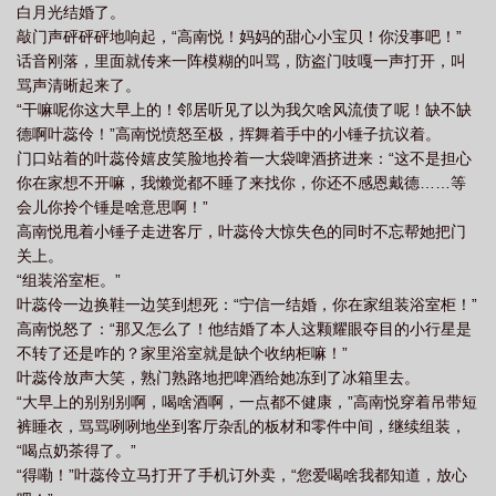
白月光结婚了。
敲门声砰砰砰地响起，“高南悦！妈妈的甜心小宝贝！你没事吧！”
话音刚落，里面就传来一阵模糊的叫骂，防盗门吱嘎一声打开，叫
骂声清晰起来了。
“干嘛呢你这大早上的！邻居听见了以为我欠啥风流债了呢！缺不缺
德啊叶蕊伶！”高南悦愤怒至极，挥舞着手中的小锤子抗议着。
门口站着的叶蕊伶嬉皮笑脸地拎着一大袋啤酒挤进来：“这不是担心
你在家想不开嘛，我懒觉都不睡了来找你，你还不感恩戴德……等
会儿你拎个锤是啥意思啊！”
高南悦甩着小锤子走进客厅，叶蕊伶大惊失色的同时不忘帮她把门
关上。
“组装浴室柜。”
叶蕊伶一边换鞋一边笑到想死：“宁信一结婚，你在家组装浴室柜！”
高南悦怒了：“那又怎么了！他结婚了本人这颗耀眼夺目的小行星是
不转了还是咋的？家里浴室就是缺个收纳柜嘛！”
叶蕊伶放声大笑，熟门熟路地把啤酒给她冻到了冰箱里去。
“大早上的别别别啊，喝啥酒啊，一点都不健康，”高南悦穿着吊带短
裤睡衣，骂骂咧咧地坐到客厅杂乱的板材和零件中间，继续组装，
“喝点奶茶得了。”
“得嘞！”叶蕊伶立马打开了手机订外卖，“您爱喝啥我都知道，放心