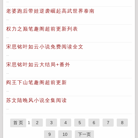
...
老婆跑后带娃逆袭崛起高武世界泰南
...
权力之巅笔趣阁超前更新列表
...
宋思铭叶如云小说免费阅读全文
...
宋思铭叶如云大结局+番外
...
阎王下山笔趣阁超前更新
...
苏文陆晚风小说全集阅读
...
首 页
1
2
3
4
5
6
7
8
9
10
下一页