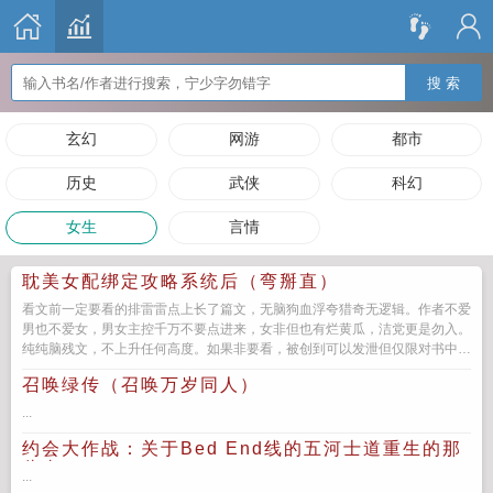
搜 索
玄幻
网游
都市
历史
武侠
科幻
女生
言情
耽美女配绑定攻略系统后（弯掰直）
看文前一定要看的排雷雷点上长了篇文，无脑狗血浮夸猎奇无逻辑。作者不爱
男也不爱女，男女主控千万不要点进来，女非但也有烂黄瓜，洁党更是勿入。
纯纯脑残文，不上升任何高度。如果非要看，被创到可以发泄但仅限对书中人
物。别辱骂作者磕头了，糊咖...
召唤绿传（召唤万岁同人）
...
约会大作战：关于Bed End线的五河士道重生的那
些事
...