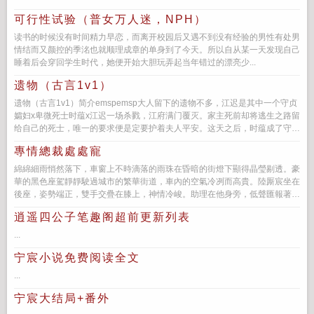
可行性试验（普女万人迷，NPH）
读书的时候没有时间精力早恋，而离开校园后又遇不到没有经验的男性有处男
情结而又颜控的季洺也就顺理成章的单身到了今天。所以自从某一天发现自己
睡着后会穿回学生时代，她便开始大胆玩弄起当年错过的漂亮少...
遗物（古言1v1）
遗物（古言1v1）简介emspemsp大人留下的遗物不多，江迟是其中一个守贞
孀妇x卑微死士时蕴x江迟一场杀戮，江府满门覆灭。家主死前却将逃生之路留
给自己的死士，唯一的要求便是定要护着夫人平安。这天之后，时蕴成了守寡
的孀妇，...
專情總裁處處寵
綿綿細雨悄然落下，車窗上不時滴落的雨珠在昏暗的街燈下顯得晶瑩剔透。豪
華的黑色座駕靜靜駛過城市的繁華街道，車內的空氣冷冽而高貴。陸厮宸坐在
後座，姿勢端正，雙手交疊在膝上，神情冷峻。助理在他身旁，低聲匯報著公
司最新的財經數據和股票走勢，...
逍遥四公子笔趣阁超前更新列表
...
宁宸小说免费阅读全文
...
宁宸大结局+番外