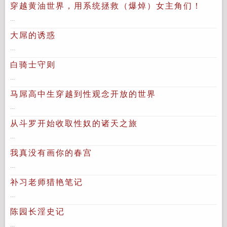
穿越黄油世界，用系统拯救（爆焯）女主角们！
...
大屌的诱惑
...
白骑士守则
...
马屌高中生穿越到性观念开放的世界
...
从斗罗开始收取性奴的诸天之旅
...
我真没有画你的春宫
...
补习老师猎艳笔记
...
陈园长淫史记
...