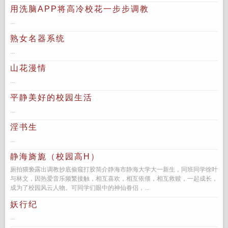
用洗脑APP将高冷校花一步步调教
...
熟女名器系统
...
山花漫情
...
平静美好的校园生活
...
淫书生
...
静海旖旎（校园高H）
厕拍猥亵露出调教抄底偷窥打胶简介静海市静海大学大一新生，同班同学徐叶
与林文，因热爱音乐频繁接触，相互喜欢，相互依偎，相互救赎，一起成长，
成为了校园风云人物。可同学们眼中的神仙眷侣，...
妖行纪
...